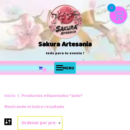
0
Saltar
al
contenido
Sakura Artesania
todo para tu evento !
MENU
0
Inicio
\
Productos etiquetados “auto”
Mostrando el único resultado