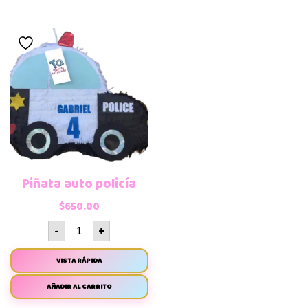
Piñata auto policía
$
650.00
-
+
VISTA RÁPIDA
AÑADIR AL CARRITO