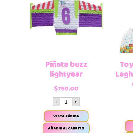
Piñata buzz
Toy
lightyear
Lagh
$
750.00
-
+
VISTA RÁPIDA
AÑADIR AL CARRITO