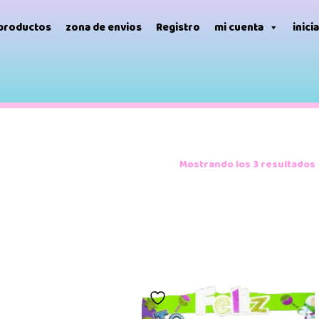
 productos
zona de envios
Registro
mi cuenta
inici
Mostrando los 3 resultados