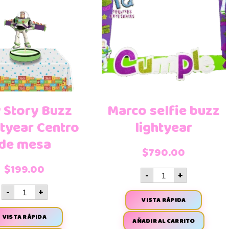
 Story Buzz
Marco selfie buzz
tyear Centro
lightyear
de mesa
$
790.00
$
199.00
-
+
-
+
VISTA RÁPIDA
VISTA RÁPIDA
AÑADIR AL CARRITO