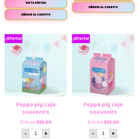
VISTA RÁPIDA
AÑADIR AL CARRITO
AÑADIR AL CARRITO
¡Oferta!
¡Oferta!
Peppa pig caja
Peppa pig caja
souvenirs
souvenirs
$
79.00
$
65.00
$
79.00
$
65.00
-
+
-
+