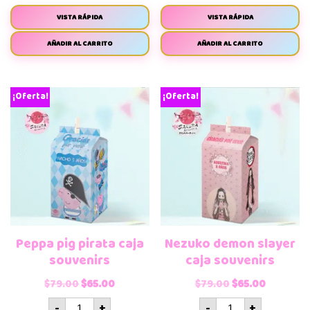
VISTA RÁPIDA
VISTA RÁPIDA
AÑADIR AL CARRITO
AÑADIR AL CARRITO
¡Oferta!
¡Oferta!
Peppa pig pirata caja
Nezuko demon slayer
souvenirs
caja souvenirs
$
79.00
$
65.00
$
79.00
$
65.00
-
+
-
+