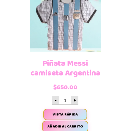
Piñata Messi
camiseta Argentina
$
650.00
-
+
VISTA RÁPIDA
AÑADIR AL CARRITO