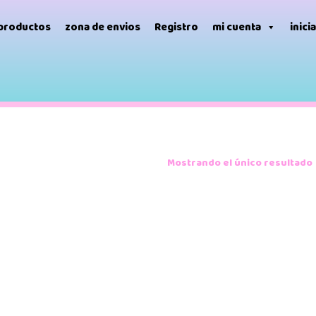
 productos
zona de envios
Registro
mi cuenta
inici
Mostrando el único resultado