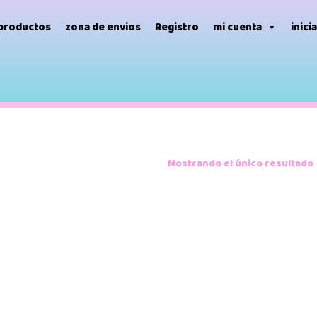
 productos
zona de envios
Registro
mi cuenta
inici
Mostrando el único resultado