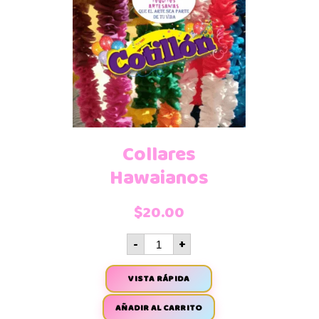
Collares
Hawaianos
$
20.00
-
+
VISTA RÁPIDA
AÑADIR AL CARRITO