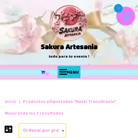
0
Saltar
al
contenido
Sakura Artesania
todo para tu evento !
MENU
0
Inicio
\
Productos etiquetados “Hotel Transilvania”
Mostrando los 2 resultados