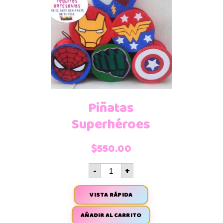
Piñatas
Superhéroes
$
550.00
-
+
VISTA RÁPIDA
AÑADIR AL CARRITO