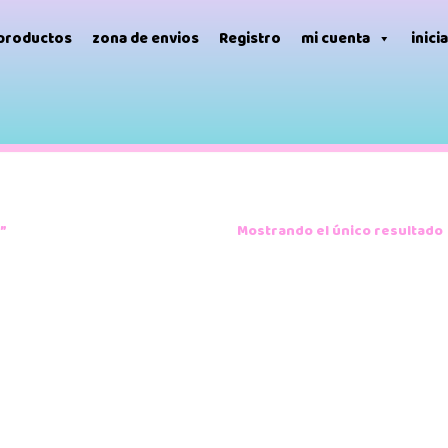
 productos
zona de envios
Registro
mi cuenta
inici
a”
Mostrando el único resultado