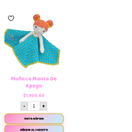
Muñeca Manta De
Apego
$
1,900.00
-
+
VISTA RÁPIDA
AÑADIR AL CARRITO