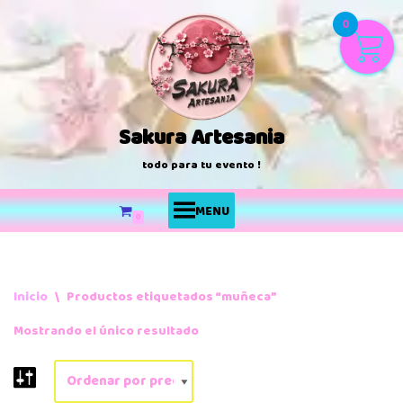
0
Saltar
al
contenido
Sakura Artesania
todo para tu evento !
MENU
0
Inicio
\
Productos etiquetados “muñeca”
Mostrando el único resultado