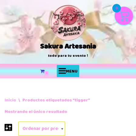
0
Saltar
al
contenido
Sakura Artesania
todo para tu evento !
MENU
0
Inicio
\
Productos etiquetados “tigger”
Mostrando el único resultado