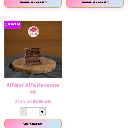
AÑADIR AL CARRITO
AÑADIR AL CARRITO
¡Oferta!
Alfajor Alfa Havanna
x6
$
560.00
$
460.00
-
+
VISTA RÁPIDA