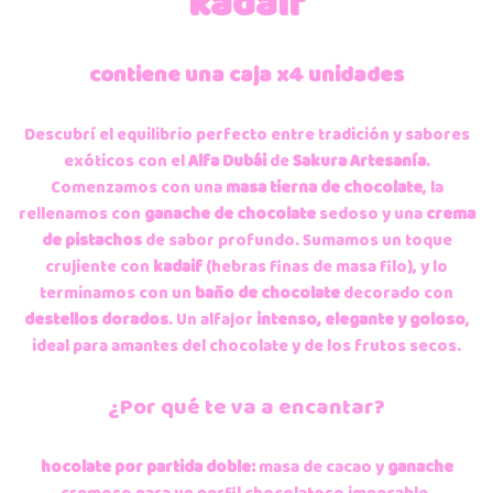
kadaif
contiene una caja x4 unidades
Descubrí el equilibrio perfecto entre tradición y sabores
exóticos con el
Alfa Dubái
de
Sakura Artesanía
.
Comenzamos con una
masa tierna de chocolate
, la
rellenamos con
ganache de chocolate
sedoso y una
crema
de pistachos
de sabor profundo. Sumamos un toque
crujiente con
kadaif
(hebras finas de masa filo), y lo
terminamos con un
baño de chocolate
decorado con
destellos dorados
. Un alfajor
intenso, elegante y goloso
,
ideal para amantes del chocolate y de los frutos secos.
¿Por qué te va a encantar?
hocolate por partida doble:
masa de cacao y
ganache