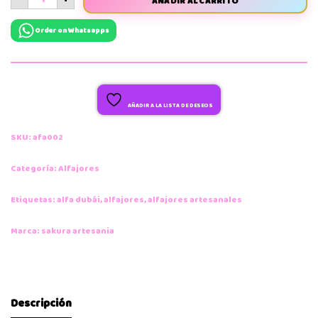
AÑADIR AL CARRITO
Order on Whatsapps
AÑADIR A LA LISTA DE DESEOS
SKU:
afa002
Categoría:
Alfajores
Etiquetas:
alfa dubái
,
alfajores
,
alfajores artesanales
Marca:
sakura artesania
Descripción