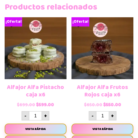
Productos relacionados
¡Oferta!
¡Oferta!
Alfajor Alfa Pistacho
Alfajor Alfa Frutos
caja x6
Rojos caja x6
$
699.00
$
599.00
$
650.00
$
550.00
-
+
-
+
VISTA RÁPIDA
VISTA RÁPIDA