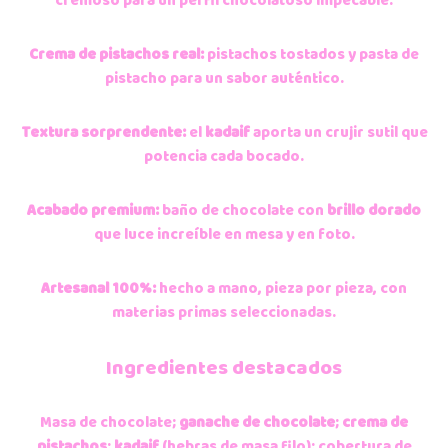
cremoso para un perfil chocolatoso impecable.
Crema de pistachos real:
pistachos tostados y pasta de
pistacho para un sabor auténtico.
Textura sorprendente:
el
kadaif
aporta un crujir sutil que
potencia cada bocado.
Acabado premium:
baño de chocolate con
brillo dorado
que luce increíble en mesa y en foto.
Artesanal 100%:
hecho a mano, pieza por pieza, con
materias primas seleccionadas.
Ingredientes destacados
Masa de chocolate;
ganache de chocolate
;
crema de
pistachos
;
kadaif
(hebras de masa filo); cobertura de