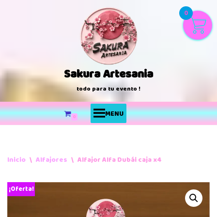
0
Saltar
al
contenido
Sakura Artesania
todo para tu evento !
MENU
0
Inicio
\
Alfajores
\
Alfajor Alfa Dubái caja x4
¡Oferta!