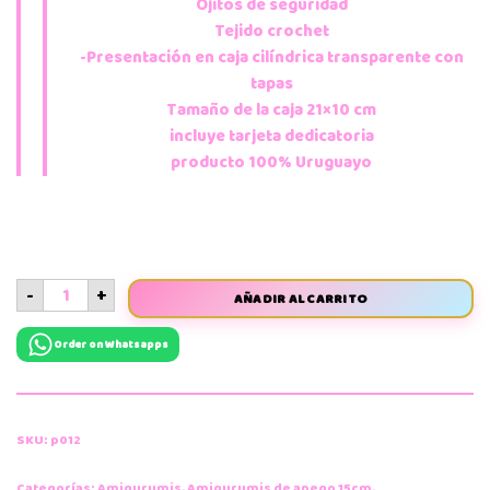
Ojitos de seguridad
Tejido crochet
-Presentación en caja cilíndrica transparente con
tapas
Tamaño de la caja 21×10 cm
incluye tarjeta dedicatoria
producto 100% Uruguayo
-
+
AÑADIR AL CARRITO
Order on Whatsapps
SKU:
p012
Categorías:
Amigurumis
,
Amigurumis de apego 15cm
,