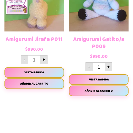
Amigurumi Jirafa P011
Amigurumi Gatito/a
P009
$
990.00
$
990.00
-
+
-
+
VISTA RÁPIDA
VISTA RÁPIDA
AÑADIR AL CARRITO
AÑADIR AL CARRITO