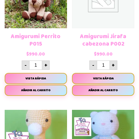
Amigurumi Perrito
Amigurumi Jirafa
P015
cabezona P002
$
990.00
$
990.00
-
+
-
+
VISTA RÁPIDA
VISTA RÁPIDA
AÑADIR AL CARRITO
AÑADIR AL CARRITO