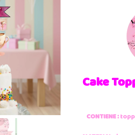
Cake Top
CONTIENE :
toppe