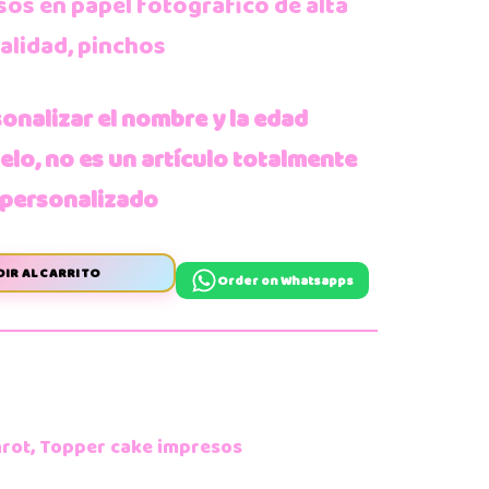
sos en papel fotográfico de alta
alidad, pinchos
onalizar el nombre y la edad
o, no es un artículo totalmente
personalizado
IR AL CARRITO
Order on Whatsapps
nrot
,
Topper cake impresos