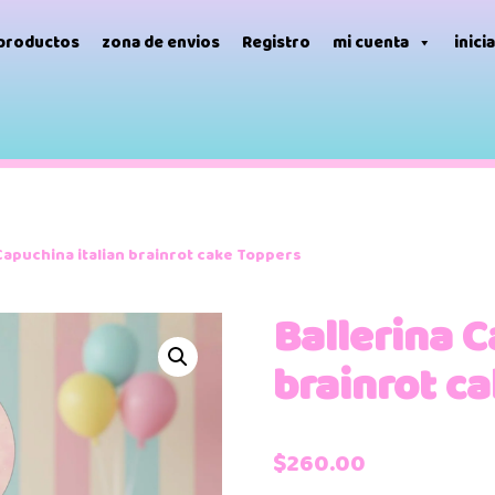
 productos
zona de envios
Registro
mi cuenta
inici
Capuchina italian brainrot cake Toppers
Ballerina C
brainrot c
$
260.00