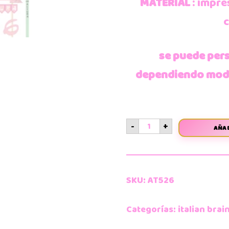
MATERIAL
: impre
c
se puede pers
dependiendo model
-
+
AÑAD
SKU:
AT526
Categorías:
italian brai