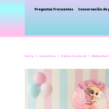
Preguntas Frecuentes
Conservación de
Inicio
\
tematicas
\
italian brainrot
\
Ballerina 