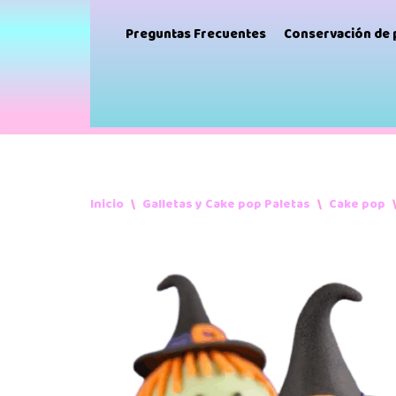
Preguntas Frecuentes
Conservación de
Inicio
\
Galletas y Cake pop Paletas
\
Cake pop