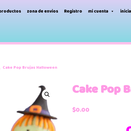
 productos
zona de envios
Registro
mi cuenta
inici
\
Cake Pop Brujas Halloween
Cake Pop B
$
0.00