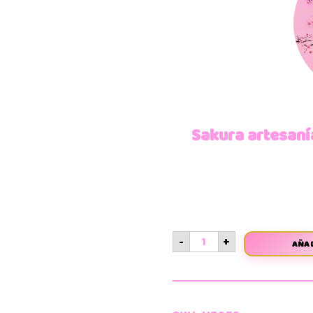
Sakura artesaní
-
+
AÑAD