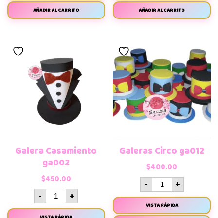
AÑADIR AL CARRITO
AÑADIR AL CARRITO
Galera Casamiento
Galeras Circo ga012
ga002
$
400.00
$
450.00
-
+
-
+
VISTA RÁPIDA
VISTA RÁPIDA