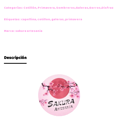
Categorías:
Cotillón
,
Primavera
,
Sombreros,Galeras,Gorros,Disfraz
Etiquetas:
capellina
,
cotillon
,
galeras
,
primavera
Marca:
sakura artesania
Descripción