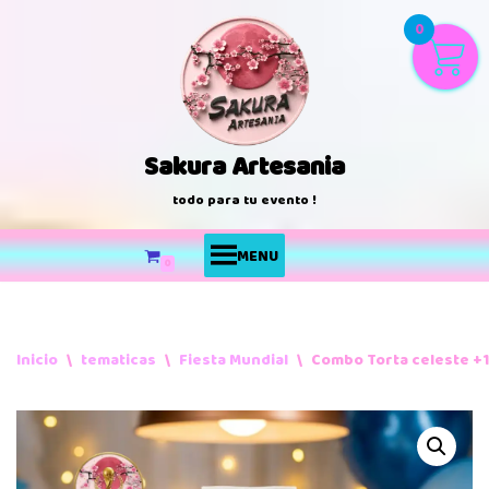
0
Saltar
al
contenido
Sakura Artesania
todo para tu evento !
MENU
0
Inicio
\
tematicas
\
Fiesta Mundial
\
Combo Torta celeste +