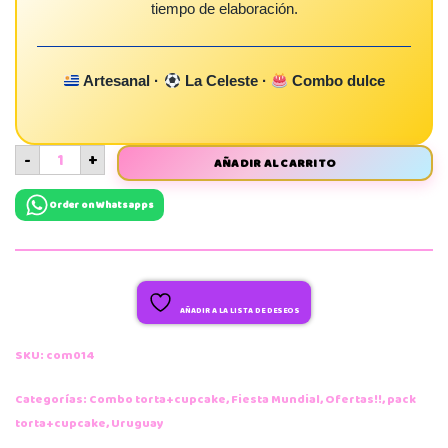
tiempo de elaboración.
Artesanal ·
La Celeste ·
Combo dulce
-
+
AÑADIR AL CARRITO
Order on Whatsapps
AÑADIR A LA LISTA DE DESEOS
SKU:
com014
Categorías:
Combo torta+cupcake
,
Fiesta Mundial
,
Ofertas!!
,
pack
torta+cupcake
,
Uruguay