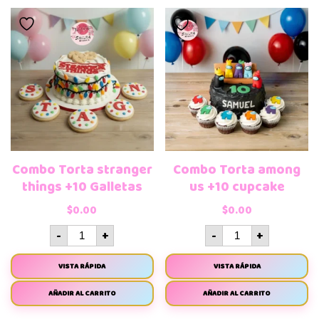
Combo Torta stranger
Combo Torta among
things +10 Galletas
us +10 cupcake
$
0.00
$
0.00
-
+
-
+
VISTA RÁPIDA
VISTA RÁPIDA
AÑADIR AL CARRITO
AÑADIR AL CARRITO