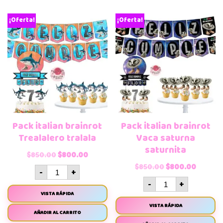
¡Oferta!
¡Oferta!
Pack italian brainrot
Pack italian brainrot
Trealalero tralala
Vaca saturna
saturnita
$
850.00
$
800.00
$
850.00
$
800.00
-
+
-
+
VISTA RÁPIDA
VISTA RÁPIDA
AÑADIR AL CARRITO