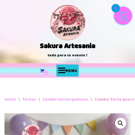
0
Saltar
al
contenido
Sakura Artesania
todo para tu evento !
MENU
0
Inicio
\
Tortas
\
Combo torta+galletas
\
Combo Torta guerr