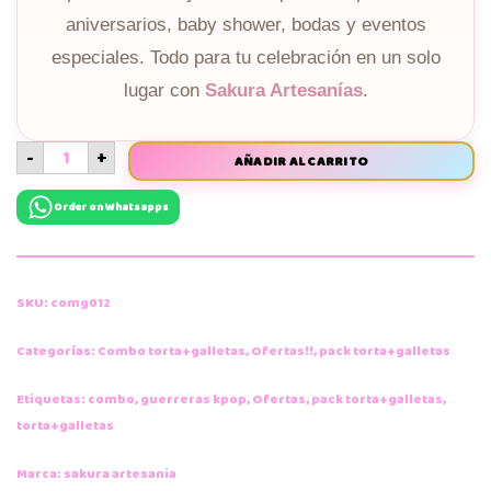
aniversarios, baby shower, bodas y eventos
especiales. Todo para tu celebración en un solo
lugar con
Sakura Artesanías
.
-
+
AÑADIR AL CARRITO
Order on Whatsapps
SKU:
comg012
Categorías:
Combo torta+galletas
,
Ofertas!!
,
pack torta+galletas
Etiquetas:
combo
,
guerreras kpop
,
Ofertas
,
pack torta+galletas
,
torta+galletas
Marca:
sakura artesania