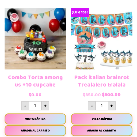
¡Oferta!
Combo Torta among
Pack italian brainrot
us +10 cupcake
Trealalero tralala
$
0.00
$
850.00
$
800.00
-
+
-
+
VISTA RÁPIDA
VISTA RÁPIDA
AÑADIR AL CARRITO
AÑADIR AL CARRITO