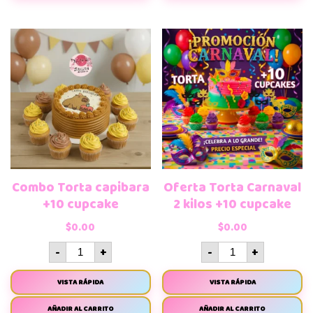
Combo Torta capibara
Oferta Torta Carnaval
+10 cupcake
2 kilos +10 cupcake
$
0.00
$
0.00
-
+
-
+
VISTA RÁPIDA
VISTA RÁPIDA
AÑADIR AL CARRITO
AÑADIR AL CARRITO