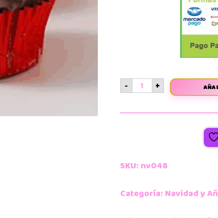
-
+
AÑAD
SKU:
nv048
Categoría:
Navidad y A