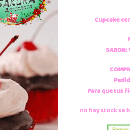
Cupcake ce
SABOR: 
COMPRA
Pedid
Para que tus fi
no hay stock se 