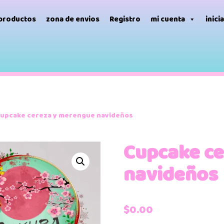
 productos
zona de envios
Registro
mi cuenta
inici
upcake cereza y merengue navideños
Cupcake ce
navideños
$
0.00