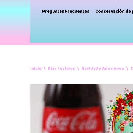
Preguntas Frecuentes
Conservación de
Inicio
\
Días festivos
\
Navidad y Año nuevo
\
C