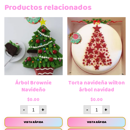
Productos relacionados
Árbol Brownie
Torta navideña wilton
Navideño
árbol navidad
$
0.00
$
0.00
-
+
-
+
VISTA RÁPIDA
VISTA RÁPIDA