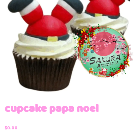
cupcake papa noel
$
0.00