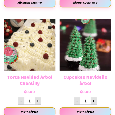
AÑADIR AL CARRITO
AÑADIR AL CARRITO
Torta Navidad Árbol
Cupcakes Navideño
Chantilly
árbol
$
0.00
$
0.00
-
+
-
+
VISTA RÁPIDA
VISTA RÁPIDA