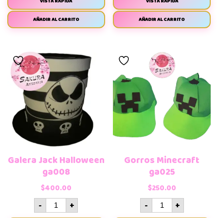
VISTA RÁPIDA
VISTA RÁPIDA
AÑADIR AL CARRITO
AÑADIR AL CARRITO
Galera Jack Halloween
Gorros Minecraft
ga008
ga025
$
400.00
$
250.00
-
+
-
+