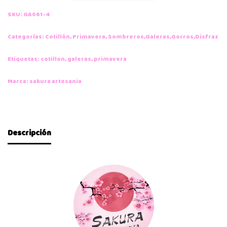
SKU:
GA061-4
Categorías:
Cotillón
,
Primavera
,
Sombreros,Galeras,Gorros,Disfraz
Etiquetas:
cotillon
,
galeras
,
primavera
Marca:
sakura artesania
Descripción