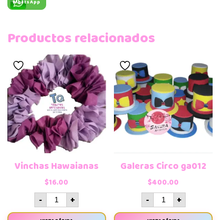
WhatsApp
Productos relacionados
Vinchas Hawaianas
Galeras Circo ga012
$
16.00
$
400.00
-
+
-
+