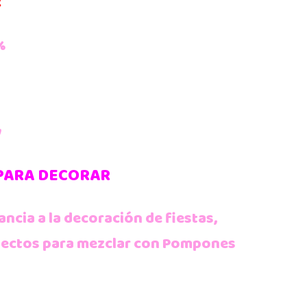
R
%
y
 PARA DECORAR
ancia a la decoración de fiestas,
erfectos para mezclar con Pompones