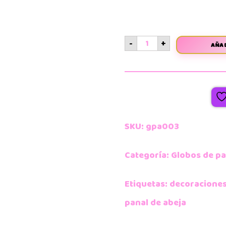
-
+
AÑAD
SKU:
gpa003
Categoría:
Globos de pa
Etiquetas:
decoracione
panal de abeja