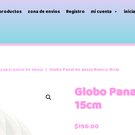
 productos
zona de envios
Registro
mi cuenta
inici
papel panal de abeja
\
Globo Panal de abeja Blanco 15cm
Globo Pana
15cm
$
190.00