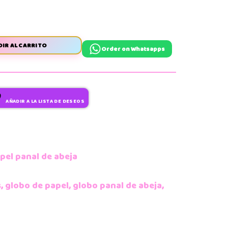
IR AL CARRITO
Order on Whatsapps
AÑADIR A LA LISTA DE DESEOS
pel panal de abeja
s
,
globo de papel
,
globo panal de abeja
,