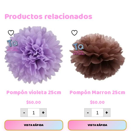
Productos relacionados
Pompón violeta 25cm
Pompón Marron 25cm
$
50.00
$
50.00
-
+
-
+
VISTA RÁPIDA
VISTA RÁPIDA