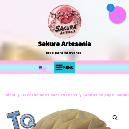
0
Saltar
al
contenido
Sakura Artesania
todo para tu evento !
MENU
0
Inicio
\
Decoraciones para eventos
\
Globos de papel panal 