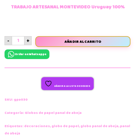
TRABAJO ARTESANAL MONTEVIDEO Uruguay 100%
-
+
AÑADIR AL CARRITO
Order on Whatsapps
AÑADIR A LA LISTA DE DESEOS
SKU:
gpa030
Categoría:
Globos de papel panal de abeja
Etiquetas:
decoraciones
,
globo de papel
,
globo panal de abeja
,
panal
de abeja