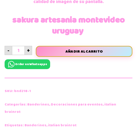
calidad de imagen de su pantalla.
sakura artesania montevideo
uruguay
-
+
AÑADIR AL CARRITO
Order on Whatsapps
SKU:
bnd218-1
Categorías:
Banderines
,
Decoraciones para eventos
,
italian
brainrot
Etiquetas:
Banderines
,
italian brainrot