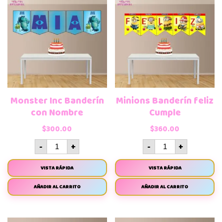
Monster Inc Banderín
Minions Banderín feliz
con Nombre
Cumple
$
300.00
$
360.00
-
+
-
+
VISTA RÁPIDA
VISTA RÁPIDA
AÑADIR AL CARRITO
AÑADIR AL CARRITO