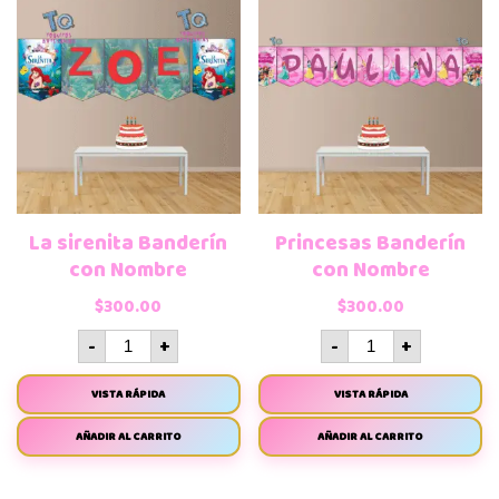
La sirenita Banderín
Princesas Banderín
con Nombre
con Nombre
$
300.00
$
300.00
-
+
-
+
VISTA RÁPIDA
VISTA RÁPIDA
AÑADIR AL CARRITO
AÑADIR AL CARRITO