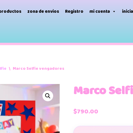
 productos
zona de envios
Registro
mi cuenta
inici
lfie
\
Marco Selfie vengadores
Marco Self
$
790.00