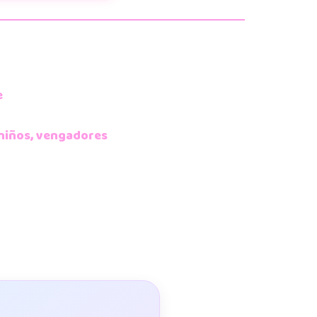
e
niños
,
vengadores