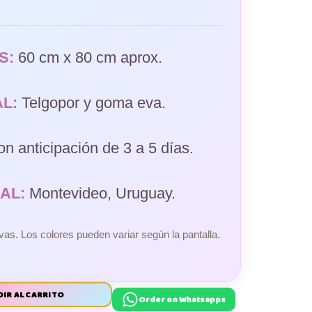
S:
60 cm x 80 cm aprox.
L:
Telgopor y goma eva.
n anticipación de 3 a 5 días.
AL:
Montevideo, Uruguay.
vas. Los colores pueden variar según la pantalla.
IR AL CARRITO
Order on Whatsapps