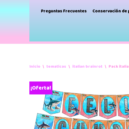
Preguntas Frecuentes
Conservación de
Inicio
\
tematicas
\
italian brainrot
\
Pack itali
¡Oferta!