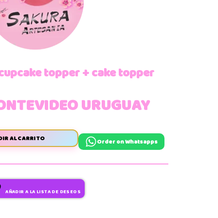
cupcake topper + cake topper
ONTEVIDEO URUGUAY
IR AL CARRITO
Order on Whatsapps
AÑADIR A LA LISTA DE DESEOS