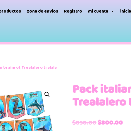
 productos
zona de envios
Registro
mi cuenta
inici
an brainrot Trealalero tralala
Pack italia
Trealalero 
$
850.00
$
800.00