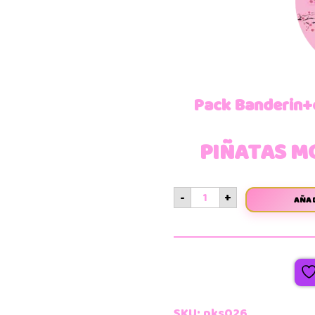
Pack Banderin+
PIÑATAS M
-
+
AÑAD
SKU:
pks026