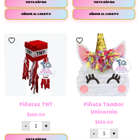
VISTA RÁPIDA
VISTA RÁPIDA
AÑADIR AL CARRITO
AÑADIR AL CARRITO
Piñatas TNT
Piñata Tambor
Unicornio
$
550.00
$
550.00
-
+
-
+
VISTA RÁPIDA