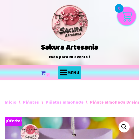
0
Saltar
al
contenido
Sakura Artesania
todo para tu evento !
MENU
0
Inicio
\
Piñatas
\
Piñatas almohada
\
Piñata almohada Brainr
¡Oferta!