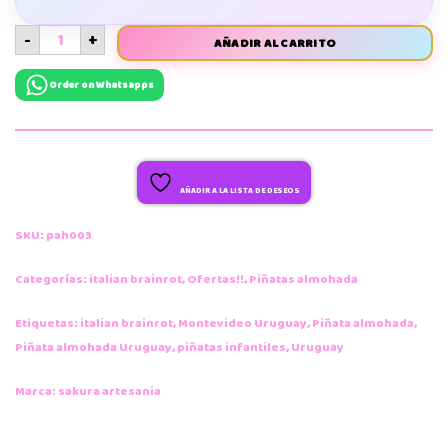
-
+
AÑADIR AL CARRITO
Order on Whatsapps
AÑADIR A LA LISTA DE DESEOS
SKU:
pah003
Categorías:
italian brainrot
,
Ofertas!!
,
Piñatas almohada
Etiquetas:
italian brainrot
,
Montevideo Uruguay
,
Piñata almohada
,
Piñata almohada Uruguay
,
piñatas infantiles
,
Uruguay
Marca:
sakura artesania