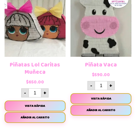
Piñatas Lol Caritas
Piñata Vaca
Muñeca
$
590.00
$
650.00
-
+
-
+
VISTA RÁPIDA
VISTA RÁPIDA
AÑADIR AL CARRITO
AÑADIR AL CARRITO