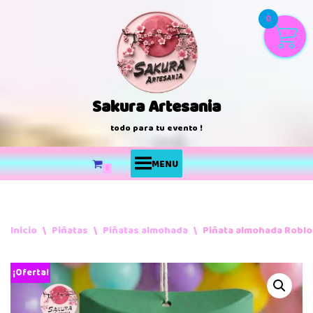
0
Saltar
al
contenido
Sakura Artesania
todo para tu evento !
MENU
0
Inicio
\
Piñatas
\
Piñatas almohada
\
Piñata almohada Roblo
¡Oferta!