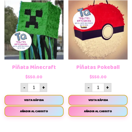
Piñata Minecraft
Piñatas Pokeball
$
550.00
$
550.00
-
+
-
+
VISTA RÁPIDA
VISTA RÁPIDA
AÑADIR AL CARRITO
AÑADIR AL CARRITO