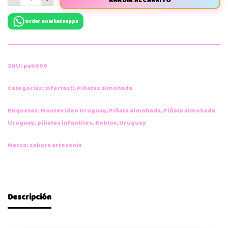
AÑADIR AL CARRITO
Order on Whatsapps
SKU:
pah009
Categorías:
Ofertas!!
,
Piñatas almohada
Etiquetas:
Montevideo Uruguay
,
Piñata almohada
,
Piñata almohada
Uruguay
,
piñatas infantiles
,
Roblox
,
Uruguay
Marca:
sakura artesania
Descripción