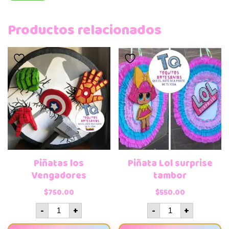
Productos relacionados
Piñatas los
Piñata Lol surprise
Vengadores
tambor
$
750.00
$
550.00
-
+
-
+