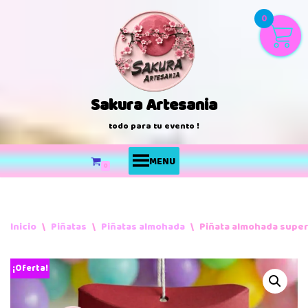
0
Saltar
al
contenido
Sakura Artesania
todo para tu evento !
MENU
0
Inicio
\
Piñatas
\
Piñatas almohada
\
Piñata almohada super
¡Oferta!