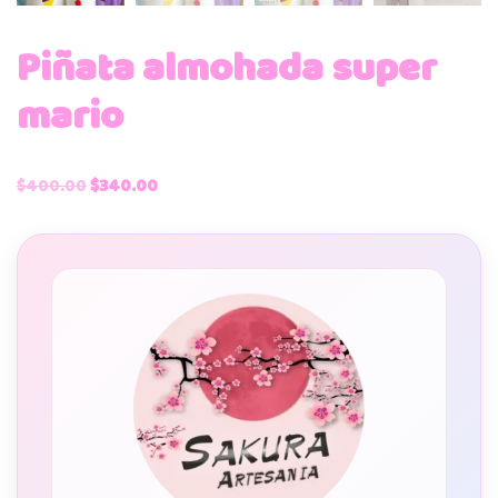
Piñata almohada super
mario
$
400.00
$
340.00