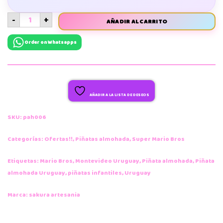
-
+
AÑADIR AL CARRITO
Order on Whatsapps
AÑADIR A LA LISTA DE DESEOS
SKU:
pah006
Categorías:
Ofertas!!
,
Piñatas almohada
,
Super Mario Bros
Etiquetas:
Mario Bros
,
Montevideo Uruguay
,
Piñata almohada
,
Piñata
almohada Uruguay
,
piñatas infantiles
,
Uruguay
Marca:
sakura artesania