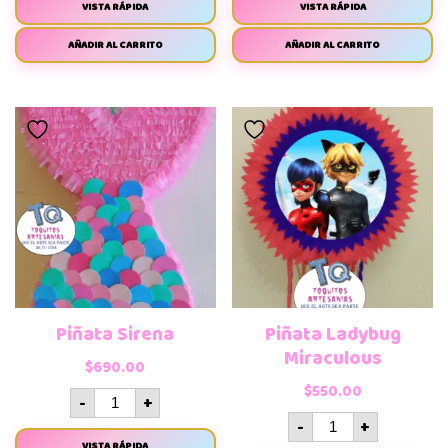
VISTA RÁPIDA
VISTA RÁPIDA
AÑADIR AL CARRITO
AÑADIR AL CARRITO
Piñata Sirena
Piñata Ladybug
Miraculous
$
690.00
$
550.00
-
+
-
+
VISTA RÁPIDA