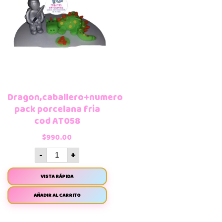
Dragon,caballero+numero
pack porcelana fria
cod AT058
$
990.00
-
+
VISTA RÁPIDA
AÑADIR AL CARRITO