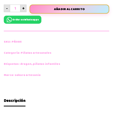
-
+
AÑADIR AL CARRITO
Order on Whatsapps
SKU:
PÑ085
Categoría:
Piñatas artesanales
Etiquetas:
dragon
,
piñatas infantiles
Marca:
sakura artesania
Descripción