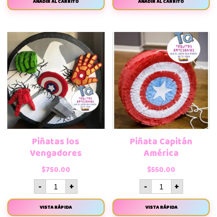
AÑADIR AL CARRITO
AÑADIR AL CARRITO
Piñatas los
Piñata Capitán
Vengadores
América
$
750.00
$
550.00
-
+
-
+
VISTA RÁPIDA
VISTA RÁPIDA