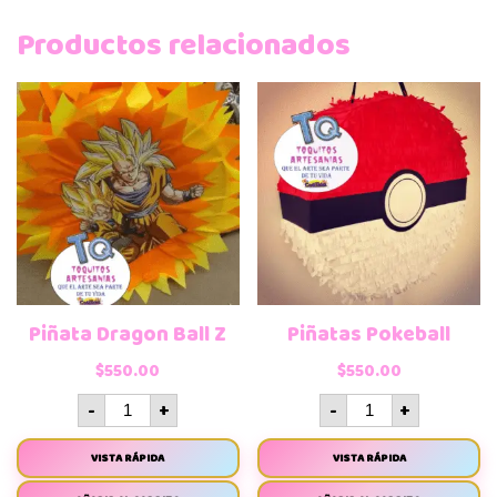
Productos relacionados
Piñata Dragon Ball Z
Piñatas Pokeball
$
550.00
$
550.00
-
+
-
+
VISTA RÁPIDA
VISTA RÁPIDA