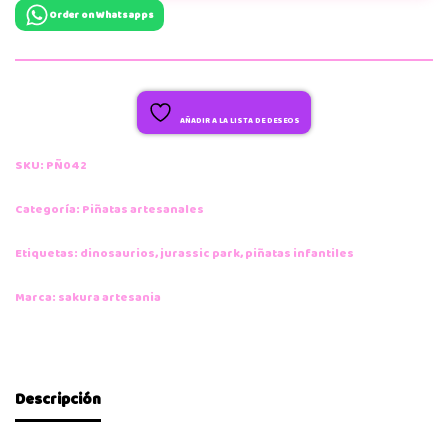
Order on Whatsapps
AÑADIR A LA LISTA DE DESEOS
SKU:
PÑ042
Categoría:
Piñatas artesanales
Etiquetas:
dinosaurios
,
jurassic park
,
piñatas infantiles
Marca:
sakura artesania
Descripción