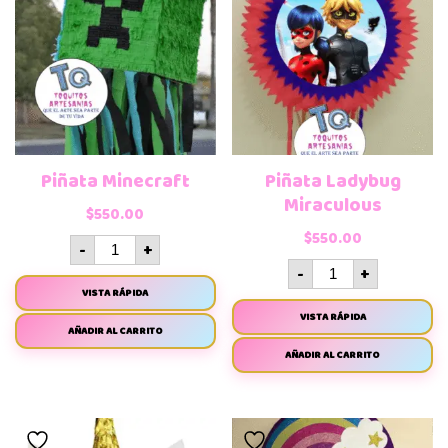
Piñata Minecraft
Piñata Ladybug
Miraculous
$
550.00
$
550.00
-
+
-
+
VISTA RÁPIDA
VISTA RÁPIDA
AÑADIR AL CARRITO
AÑADIR AL CARRITO