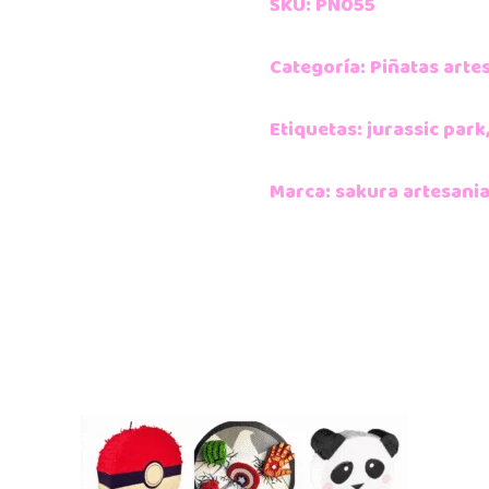
SKU:
PÑ055
Categoría:
Piñatas arte
Etiquetas:
jurassic park
Marca:
sakura artesani