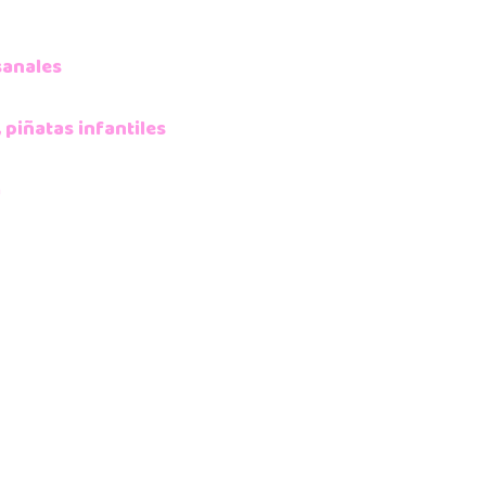
sanales
,
piñatas infantiles
a