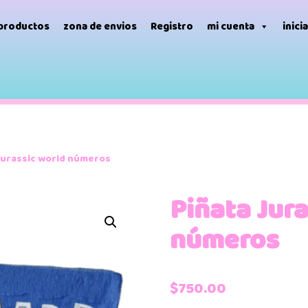
 productos
zona de envios
Registro
mi cuenta
inici
Jurassic world números
Piñata Jur
números
$
750.00