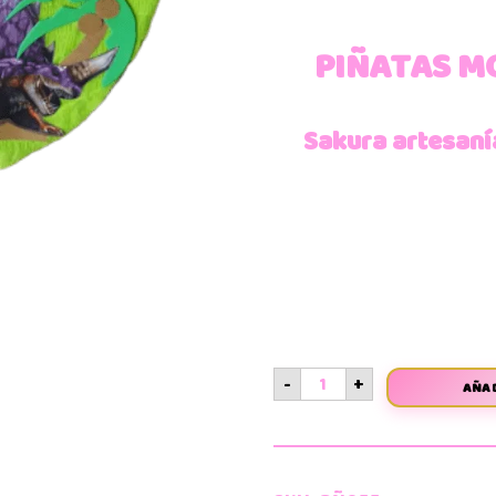
PIÑATAS M
Sakura artesaní
-
+
AÑAD