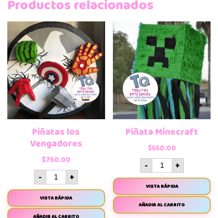
Productos relacionados
Piñatas los
Piñata Minecraft
Vengadores
$
550.00
$
750.00
-
+
-
+
VISTA RÁPIDA
VISTA RÁPIDA
AÑADIR AL CARRITO
AÑADIR AL CARRITO