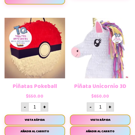
Piñatas Pokeball
Piñata Unicornio 3D
$
550.00
$
650.00
-
+
-
+
VISTA RÁPIDA
VISTA RÁPIDA
AÑADIR AL CARRITO
AÑADIR AL CARRITO