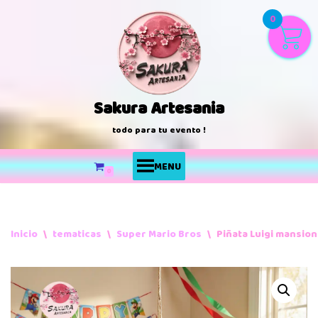
0
Saltar
al
contenido
Sakura Artesania
todo para tu evento !
MENU
0
Inicio
\
tematicas
\
Super Mario Bros
\
Piñata Luigi mansion