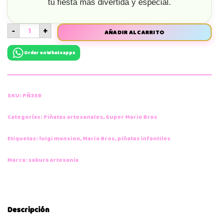
tu fiesta más divertida y especial.
-
+
AÑADIR AL CARRITO
Order on Whatsapps
SKU:
PÑ338
Categorías:
Piñatas artesanales
,
Super Mario Bros
Etiquetas:
luigi mansion
,
Mario Bros
,
piñatas infantiles
Marca:
sakura artesania
Descripción