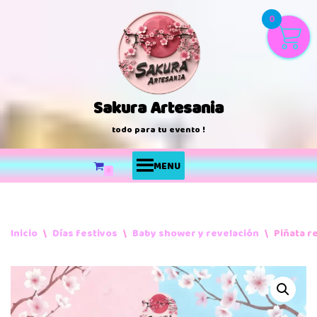
0
Saltar
al
contenido
Sakura Artesania
todo para tu evento !
MENU
0
Inicio
\
Días festivos
\
Baby shower y revelación
\
Piñata r