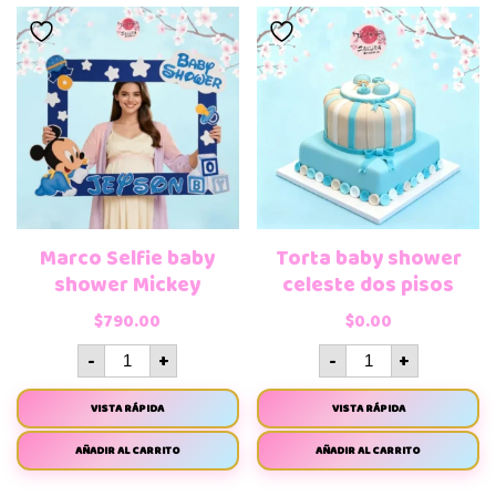
Marco Selfie baby
Torta baby shower
shower Mickey
celeste dos pisos
$
790.00
$
0.00
-
+
-
+
VISTA RÁPIDA
VISTA RÁPIDA
AÑADIR AL CARRITO
AÑADIR AL CARRITO