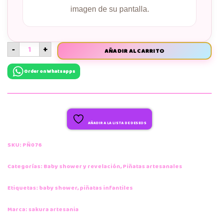
imagen de su pantalla.
-
+
AÑADIR AL CARRITO
Order on Whatsapps
AÑADIR A LA LISTA DE DESEOS
SKU:
PÑ076
Categorías:
Baby shower y revelación
,
Piñatas artesanales
Etiquetas:
baby shower
,
piñatas infantiles
Marca:
sakura artesania