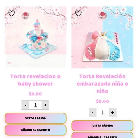
Torta revelacion o
Torta Revelación
baby shower
embarazada niña o
niño
$
0.00
$
0.00
-
+
-
+
VISTA RÁPIDA
VISTA RÁPIDA
AÑADIR AL CARRITO
AÑADIR AL CARRITO