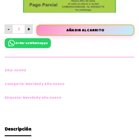
-
+
AÑADIR AL CARRITO
Order on Whatsapps
SKU:
nv003
Categoría:
Navidad y Año nuevo
Etiqueta:
Navidad y año nuevo
Descripción