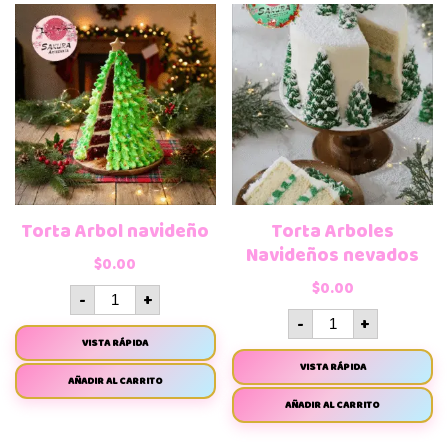
Torta Arbol navideño
Torta Arboles
Navideños nevados
$
0.00
$
0.00
-
+
-
+
VISTA RÁPIDA
VISTA RÁPIDA
AÑADIR AL CARRITO
AÑADIR AL CARRITO