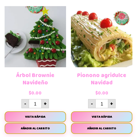
Árbol Brownie
Pionono agridulce
Navideño
Navidad
$
0.00
$
0.00
-
+
-
+
VISTA RÁPIDA
VISTA RÁPIDA
AÑADIR AL CARRITO
AÑADIR AL CARRITO