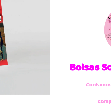
Bolsas S
Contamos 
comp