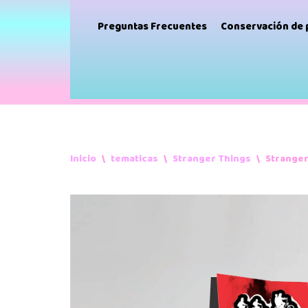
Preguntas Frecuentes
Conservación de
Inicio
\
tematicas
\
Stranger Things
\
Stranger