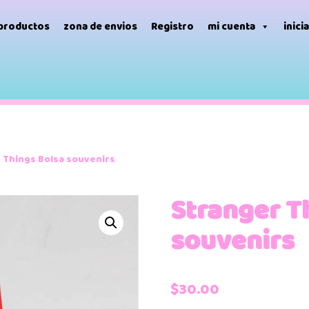
 productos
zona de envios
Registro
mi cuenta
inici
 Things Bolsa souvenirs
Stranger T
souvenirs
$
30.00