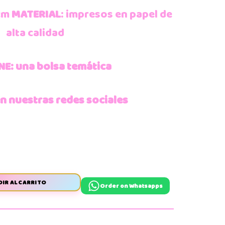
cm
MATERIAL
: impresos en papel de
alta calidad
NE:
una bolsa
temática
 nuestras redes sociales
IR AL CARRITO
Order on Whatsapps