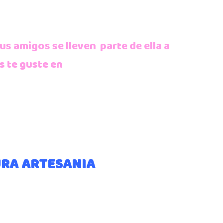
tus amigos se lleven parte de ella a
s te guste en
URA ARTESANIA