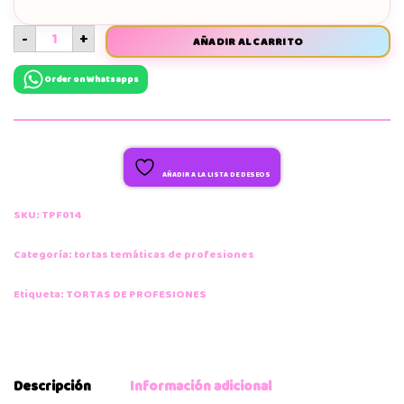
-
+
AÑADIR AL CARRITO
Order on Whatsapps
AÑADIR A LA LISTA DE DESEOS
SKU:
TPF014
Categoría:
tortas temáticas de profesiones
Etiqueta:
TORTAS DE PROFESIONES
Descripción
Información adicional