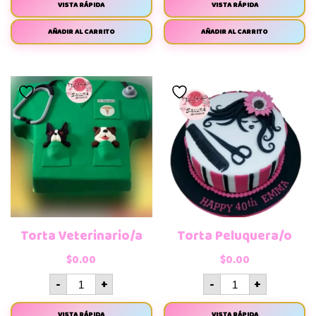
VISTA RÁPIDA
VISTA RÁPIDA
AÑADIR AL CARRITO
AÑADIR AL CARRITO
Torta Veterinario/a
Torta Peluquera/o
$
0.00
$
0.00
-
+
-
+
VISTA RÁPIDA
VISTA RÁPIDA