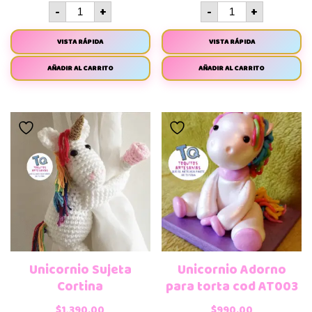
-
+
-
+
VISTA RÁPIDA
VISTA RÁPIDA
AÑADIR AL CARRITO
AÑADIR AL CARRITO
Unicornio Sujeta
Unicornio Adorno
Cortina
para torta cod AT003
$
1,390.00
$
990.00