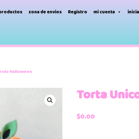
 productos
zona de envios
Registro
mi cuenta
inici
rnio Halloween
Torta Unic
$
0.00