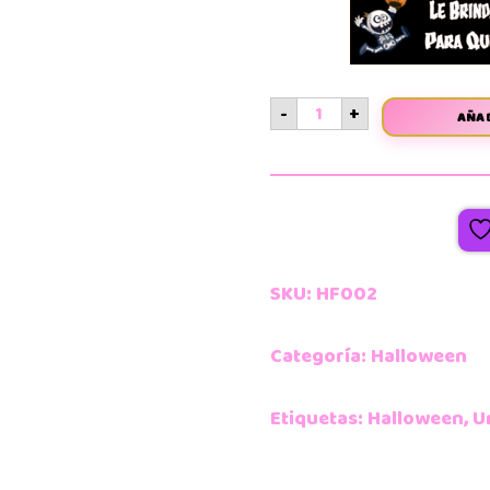
-
+
AÑAD
SKU:
HF002
Categoría:
Halloween
Etiquetas:
Halloween
,
U