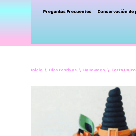
Preguntas Frecuentes
Conservación de
Inicio
\
Días festivos
\
Halloween
\
Torta Unico