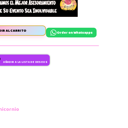
IR AL CARRITO
Order on Whatsapps
AÑADIR A LA LISTA DE DESEOS
nicornio