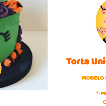
Torta Un
MODELO 
*-P
C