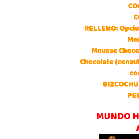
CO
C
RELLENO: Opcion
Mer
Mousse Choco
Chocolate (consul
co
BIZCOCHUEL
PES
MUNDO H