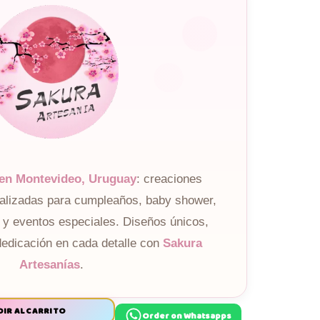
 en Montevideo, Uruguay
: creaciones
nalizadas para cumpleaños, baby shower,
 y eventos especiales. Diseños únicos,
dedicación en cada detalle con
Sakura
Artesanías
.
IR AL CARRITO
Order on Whatsapps