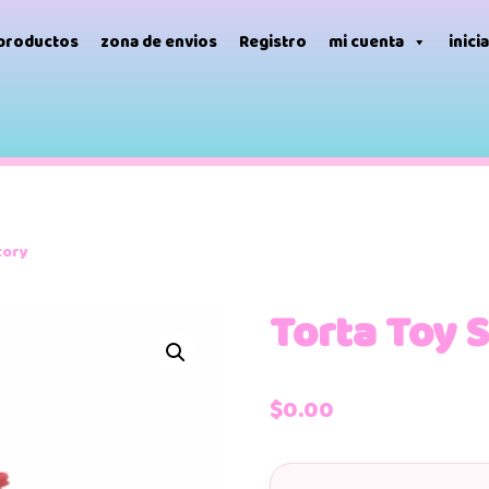
 productos
zona de envios
Registro
mi cuenta
inici
tory
Torta Toy 
$
0.00