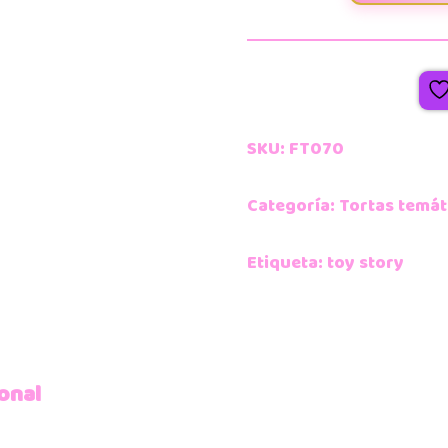
SKU:
FT070
Categoría:
Tortas temát
Etiqueta:
toy story
onal