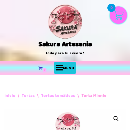
0
Saltar
al
contenido
Sakura Artesania
todo para tu evento !
MENU
0
Inicio
\
Tortas
\
Tortas temáticas
\
Torta Minnie