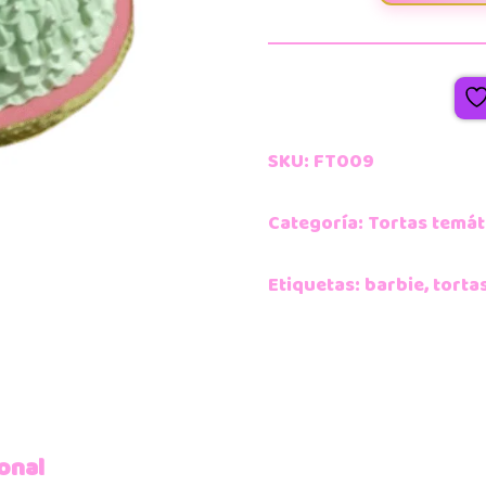
SKU:
FT009
Categoría:
Tortas temát
Etiquetas:
barbie
,
torta
onal