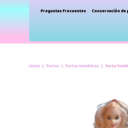
Preguntas Frecuentes
Conservación de
Inicio
\
Tortas
\
Tortas temáticas
\
Torta Temá