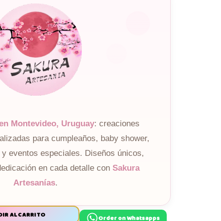
 en Montevideo, Uruguay
: creaciones
nalizadas para cumpleaños, baby shower,
 y eventos especiales. Diseños únicos,
dedicación en cada detalle con
Sakura
Artesanías
.
IR AL CARRITO
Order on Whatsapps