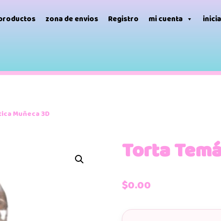
 productos
zona de envios
Registro
mi cuenta
inici
tica Muñeca 3D
Torta Temá
$
0.00