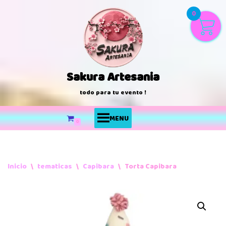
0
Saltar
al
contenido
Sakura Artesania
todo para tu evento !
MENU
0
Inicio
\
tematicas
\
Capibara
\
Torta Capibara