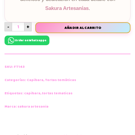
Sakura Artesanías
.
-
+
AÑADIR AL CARRITO
Order on Whatsapps
SKU:
FT143
Categorías:
Capibara
,
Tortas temáticas
Etiquetas:
capibara
,
tortas tematicas
Marca:
sakura artesania