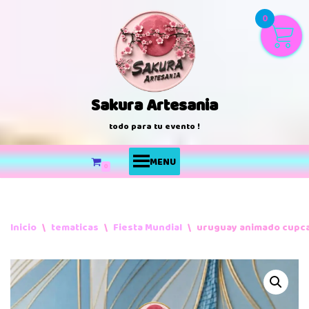
0
Saltar
al
contenido
Sakura Artesania
todo para tu evento !
MENU
0
Inicio
\
tematicas
\
Fiesta Mundial
\
uruguay animado cupca