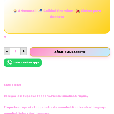
Artesanal ·
Calidad Premium ·
Listos para
decorar
«`
-
+
AÑADIR AL CARRITO
Order on Whatsapps
SKU:
ctp135
Categorías:
Cupcake Toppers
,
Fiesta Mundial
,
Uruguay
Etiquetas:
cupcake toppers
,
fiesta mundial
,
Montevideo Uruguay
,
mundial
,
Selección Uruguaya