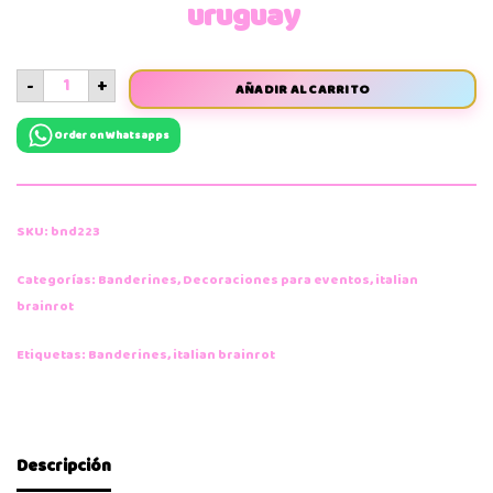
uruguay
-
+
AÑADIR AL CARRITO
Order on Whatsapps
SKU:
bnd223
Categorías:
Banderines
,
Decoraciones para eventos
,
italian
brainrot
Etiquetas:
Banderines
,
italian brainrot
Descripción