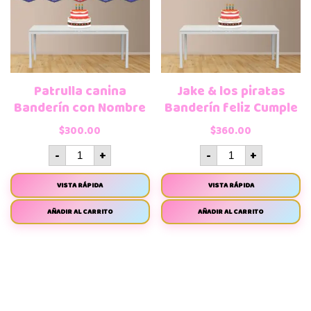
Patrulla canina
Jake & los piratas
Banderín con Nombre
Banderín feliz Cumple
$
300.00
$
360.00
-
+
-
+
VISTA RÁPIDA
VISTA RÁPIDA
AÑADIR AL CARRITO
AÑADIR AL CARRITO