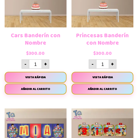
Cars Banderín con
Princesas Banderín
Nombre
con Nombre
$
300.00
$
300.00
-
+
-
+
VISTA RÁPIDA
VISTA RÁPIDA
AÑADIR AL CARRITO
AÑADIR AL CARRITO