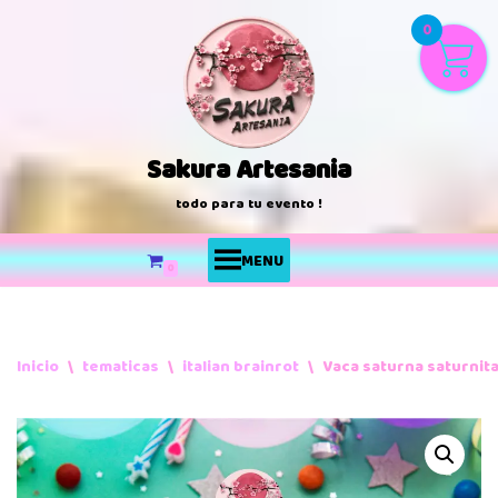
0
Saltar
al
contenido
Sakura Artesania
todo para tu evento !
MENU
0
Inicio
\
tematicas
\
italian brainrot
\
Vaca saturna saturnit