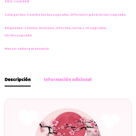
SKU:
com008
Categorías:
Combo torta+cupcake
,
Ofertas!!
,
pack torta+cupcake
Etiquetas:
combo
,
minions
,
Ofertas
,
torta + 10 cupcake
,
torta+cupcake
Marca:
sakura artesania
Descripción
Información adicional