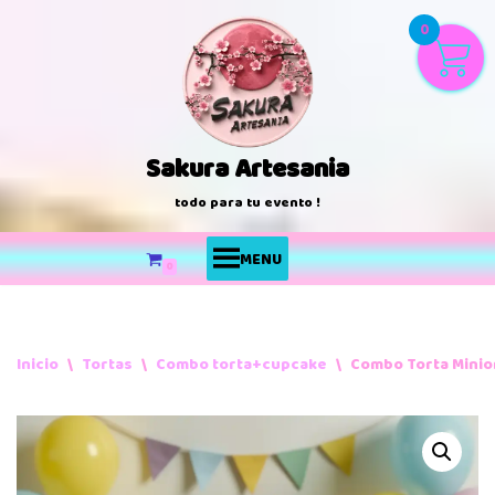
0
Saltar
al
contenido
Sakura Artesania
todo para tu evento !
MENU
0
Inicio
\
Tortas
\
Combo torta+cupcake
\
Combo Torta Mini