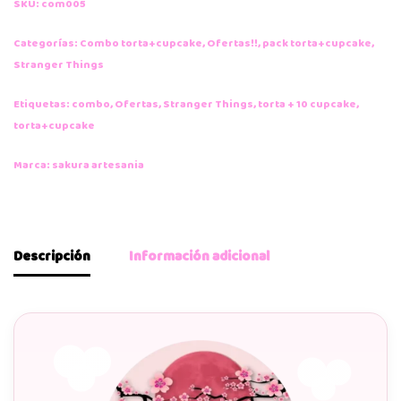
SKU:
com005
Categorías:
Combo torta+cupcake
,
Ofertas!!
,
pack torta+cupcake
,
Stranger Things
Etiquetas:
combo
,
Ofertas
,
Stranger Things
,
torta + 10 cupcake
,
torta+cupcake
Marca:
sakura artesania
Descripción
Información adicional