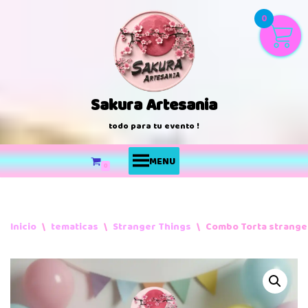
0
Saltar
al
contenido
Sakura Artesania
todo para tu evento !
MENU
0
Inicio
\
tematicas
\
Stranger Things
\
Combo Torta strange