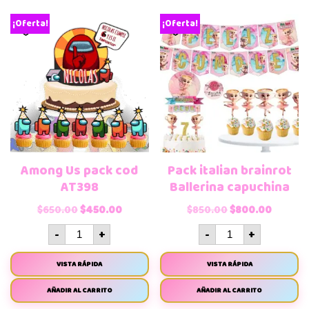
¡Oferta!
¡Oferta!
Among Us pack cod
Pack italian brainrot
AT398
Ballerina capuchina
$
650.00
$
450.00
$
850.00
$
800.00
-
+
-
+
VISTA RÁPIDA
VISTA RÁPIDA
AÑADIR AL CARRITO
AÑADIR AL CARRITO