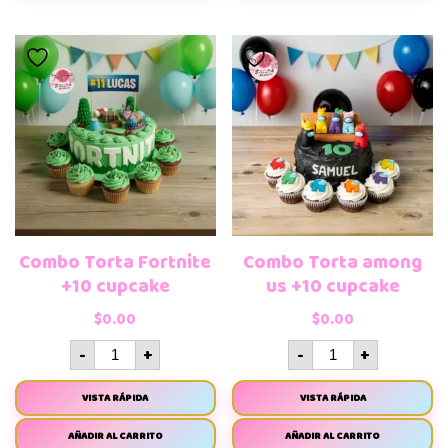
Combo Torta Fortnite
Combo Torta among
+10 cupcake
us +10 cupcake
$
0.00
$
0.00
-
+
-
+
VISTA RÁPIDA
VISTA RÁPIDA
AÑADIR AL CARRITO
AÑADIR AL CARRITO