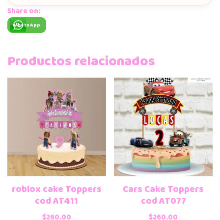
Share on:
WhatsApp
Productos relacionados
roblox cake Toppers
Cars Cake Toppers
cod AT411
cod AT077
$
260.00
$
260.00