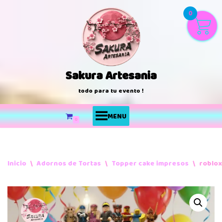
0
Saltar
al
contenido
Sakura Artesania
todo para tu evento !
MENU
0
Inicio
\
Adornos de Tortas
\
Topper cake impresos
\
roblox