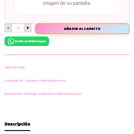
imagen de su pantalla.
-
+
AÑADIR AL CARRITO
Order on Whatsapps
SKU:
AT410
Categoría:
Topper cake impresos
Etiquetas:
Roblox
,
Toppers cake impresos
Descripción