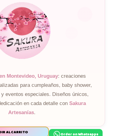
 en Montevideo, Uruguay
: creaciones
nalizadas para cumpleaños, baby shower,
 y eventos especiales. Diseños únicos,
dedicación en cada detalle con
Sakura
Artesanías
.
IR AL CARRITO
Order on Whatsapps