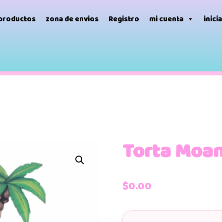
 productos
zona de envios
Registro
mi cuenta
inici
Torta Moa
$
0.00